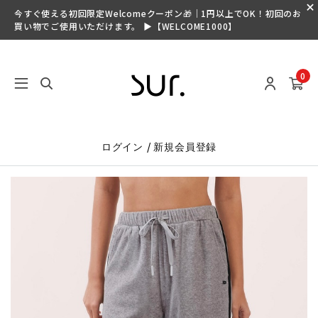
今すぐ使える初回限定Welcomeクーポン🎁｜1円以上でOK！初回のお
買い物でご使用いただけます。 ▶【WELCOME1000】
0
/
ログイン
新規会員登録