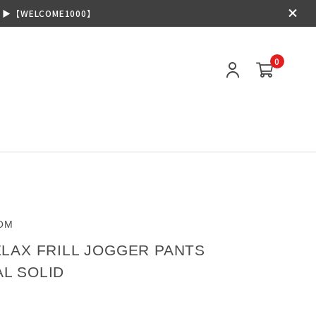
【WELCOME1000】
0
OM
ELAX FRILL JOGGER PANTS
L SOLID