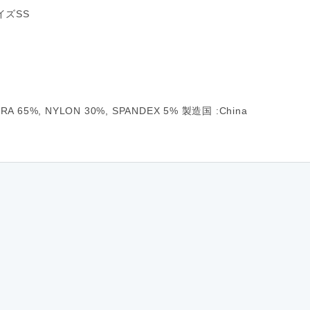
イズSS
PRA 65%, NYLON 30%, SPANDEX 5% 製造国 :China