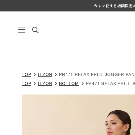
今すぐ使える初回限定We
TOP
ITZON
PR471 RELAX FRILL JOGGER PA
TOP
ITZON
BOTTOM
PR471 RELAX FRILL 