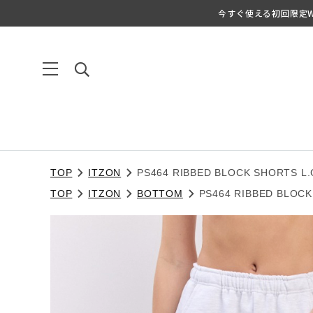
今すぐ使える初回限定We
TOP
ITZON
PS464 RIBBED BLOCK SHORTS L
TOP
ITZON
BOTTOM
PS464 RIBBED BLOCK