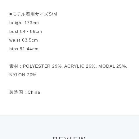
■モデル着用サイズS/M
height 173cm
bust 84～86cm
waist 63.5cm
hips 91.44cm
素材 : POLYESTER 29%, ACRYLIC 26%, MODAL 25%,
NYLON 20%
製造国 : China
REVIEW