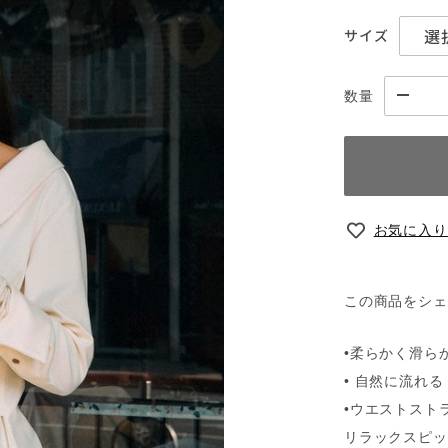
サイズ
数量
お気に入り
この商品をシェ
•柔らかく滑ら
• 自然に流れ
•ウエストスト
リラックスピッ