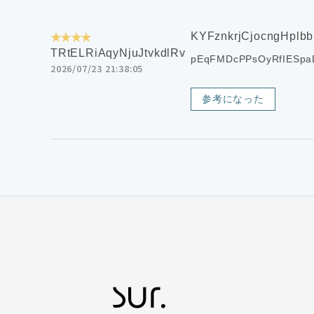
★★★★
KYFznkrjCjocngHplbb
TRtELRiAqyNjuJtvkdlRv
pEqFMDcPPsOyRfIESpa
2026/07/23 21:38:05
参考になった