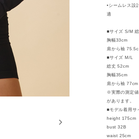
•シームレス設
適
■サイズ S/M 総
胸幅33cm
肩から袖 75.5
■サイズ M/L
総丈 52cm
胸幅35cm
肩から袖 77cm
※実際の測定値
があります。
■モデル着用サイ
height 175cm
bust 32B
waist 25cm