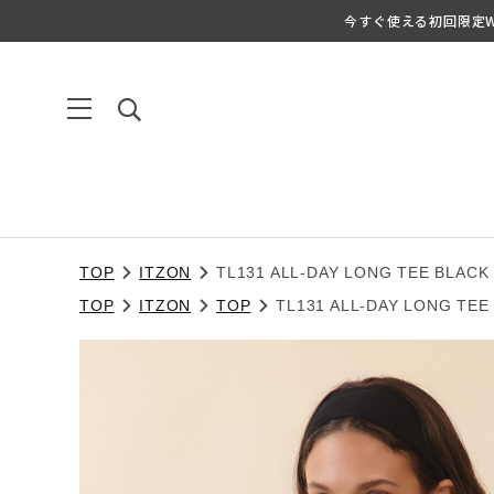
今すぐ使える初回限定We
TOP
ITZON
TL131 ALL-DAY LONG TEE BLACK
TOP
ITZON
TOP
TL131 ALL-DAY LONG TEE