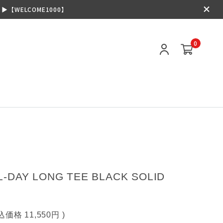
【WELCOME1000】
0
L-DAY LONG TEE BLACK SOLID
税込価格
11,550円
)