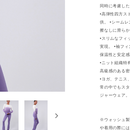
同時に考慮した
•高弾性四方ス
供。 •シーム
擦なしに滑らか
•スリムなフィ
実現。 •袖フ
保温性と安定感
•ニット組織特
高級感のある密
•ヨガ、テニス
常の中でもスタ
ジャーウェア。
※ウォッシュ製
や着用の際には