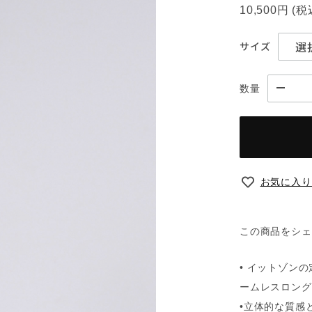
10,500円
(
サイズ
数量
お気に入り
この商品をシェ
• イットゾン
ームレスロング
•立体的な質感