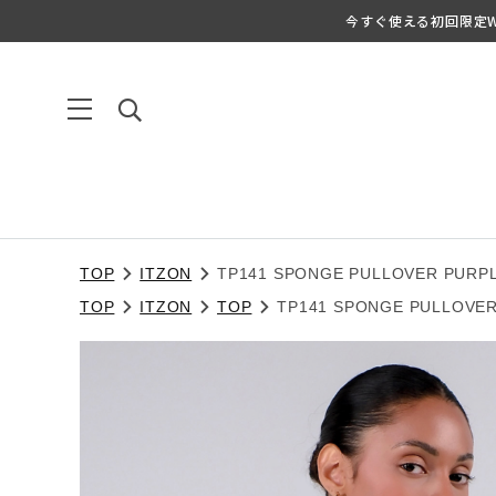
今すぐ使える初回限定We
TOP
ITZON
TP141 SPONGE PULLOVER PURP
TOP
ITZON
TOP
TP141 SPONGE PULLOVE