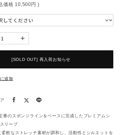
税込価格
10,500円
)
[SOLD OUT] 再入荷お知らせ
に追加
ア
の定番のスポンジラインをベースに完成したプレミアムシ
スリーブ
と柔軟なストレッチ素材が調和し、活動性とシルエットを