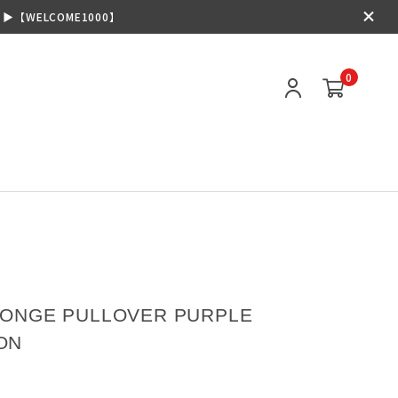
【WELCOME1000】
0
PONGE PULLOVER PURPLE
ON