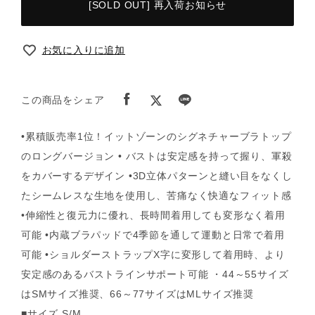
[SOLD OUT] 再入荷お知らせ
お気に入りに追加
この商品をシェア
•累積販売率1位！イットゾーンのシグネチャーブラトップ
のロングバージョン • バストは安定感を持って握り、軍殺
をカバーするデザイン •3D立体パターンと縫い目をなくし
たシームレスな生地を使用し、苦痛なく快適なフィット感
•伸縮性と復元力に優れ、長時間着用しても変形なく着用
可能 •内蔵ブラパッドで4季節を通して運動と日常で着用
可能 •ショルダーストラップX字に変形して着用時、より
安定感のあるバストラインサポート可能 ・44～55サイズ
はSMサイズ推奨、66～77サイズはMLサイズ推奨
■サイズ S/M